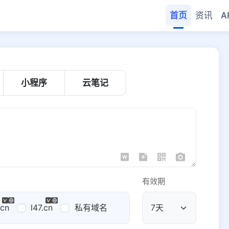
首页
资讯
A
小程序
云笔记
有效期
.cn
l47.cn
私有域名
公共域名
域名