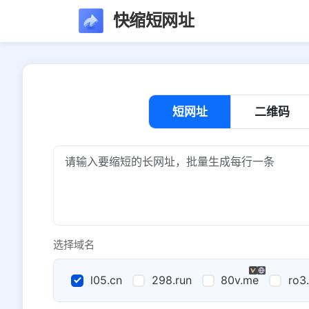
快缩短网址
短网址
二维码
选择域名
l05.cn
298.run
80v.me
ro3