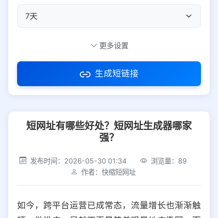
自定义短码
更多设置
生成短链接
访问密码
短网址有哪些好处？短网址生成器哪家
防红设置
推荐
强？
社交平台
电商平台
发布时间：2026-05-30 01:34
浏览量：89
作者：快缩短网址
选择防红平台类型，避免链接被拦截
平台设置
如今，跨平台运营已成常态，流量增长也渐渐触
iOS
Android
PC
其他