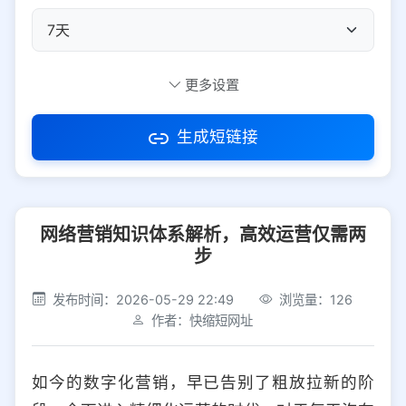
自定义短码
更多设置
生成短链接
访问密码
网络营销知识体系解析，高效运营仅需两
防红设置
推荐
步
社交平台
电商平台
发布时间：2026-05-29 22:49
浏览量：126
作者：快缩短网址
选择防红平台类型，避免链接被拦截
平台设置
如今的数字化营销，早已告别了粗放拉新的阶
iOS
Android
PC
其他