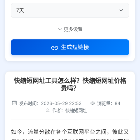
自定义短码
更多设置
生成短链接
访问密码
快缩短网址工具怎么样？快缩短网址价格
防红设置
推荐
贵吗？
社交平台
电商平台
发布时间：2026-05-29 22:53
浏览量：84
作者：快缩短网址
选择防红平台类型，避免链接被拦截
平台设置
如今，流量分散在各个互联网平台之间，彼此又
iOS
Android
PC
其他