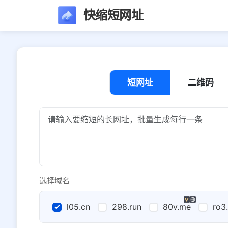
快缩短网址
短网址
二维码
选择域名
l05.cn
298.run
80v.me
ro3