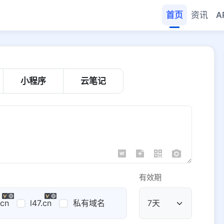
首页
资讯
A
小程序
云笔记
有效期
.cn
l47.cn
私有域名
公共域名
域名