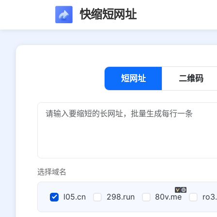
快缩短网址
短网址
二维码
选择域名
l05.cn
298.run
80v.me
ro3