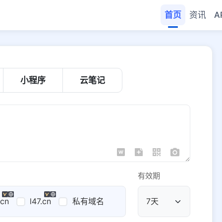
首页
资讯
A
小程序
云笔记
有效期
.cn
l47.cn
私有域名
公共域名
域名