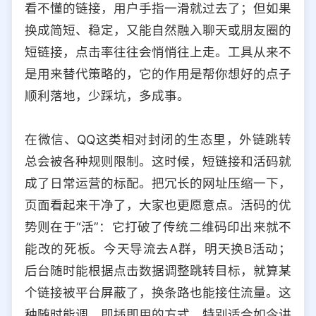
看不懂的链接，用户手指一滑就过去了；但如果
选择允许访问的平台类型
换成简短、稳定，又能自然融入聊天或朋友圈的
短链接，点击率往往会悄悄往上走。工具从来不
是用来替代策略的，它的作用是帮你想好的点子
顺利落地，少踩坑，多成事。
在微信、QQ这类相对封闭的生态里，外链跳转
总会被各种规则限制。这时候，短链接和活码就
成了日常运营的标配。把冗长的网址压缩一下，
页面看起来干净了，大家也更愿意点。活码的优
势则在于“活”：它打破了传统二维码印出来就不
能改的死板。今天导流去A群，明天换B活动；
后台随时能根据点击数据调整跳转目标，就算某
个链接被平台屏蔽了，换条路也能接住流量。这
种随时能调、即插即用的方式，特别适合如今讲