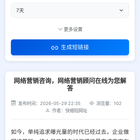
自定义短码
更多设置
生成短链接
访问密码
网络营销咨询，网络营销顾问在线为您解
防红设置
推荐
答
社交平台
电商平台
发布时间：2026-05-29 22:35
浏览量：102
作者：快缩短网址
选择防红平台类型，避免链接被拦截
平台设置
如今，单纯追求曝光量的时代已经过去，企业做
iOS
Android
PC
其他