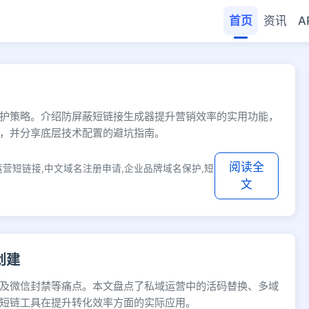
首页
资讯
A
- 快缩短网址
护策略。介绍防屏蔽短链接生成器提升营销效率的实用功能，
，并分享底层技术配置的避坑指南。
阅读全
运营短链接,中文域名注册申请,企业品牌域名保护,短
文
创建
及微信封禁等痛点。本文盘点了私域运营中的活码替换、多域
短链工具在提升转化效率方面的实际应用。