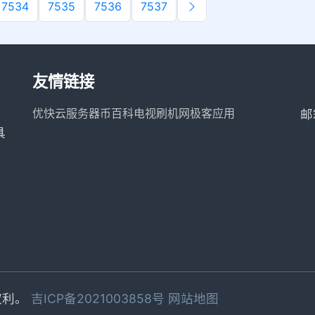
7534
7535
7536
7537
友情链接
优快云服务器
币百科
电视刷机网
极客应用
邮
具
有权利。
吉ICP备2021003858号
网站地图