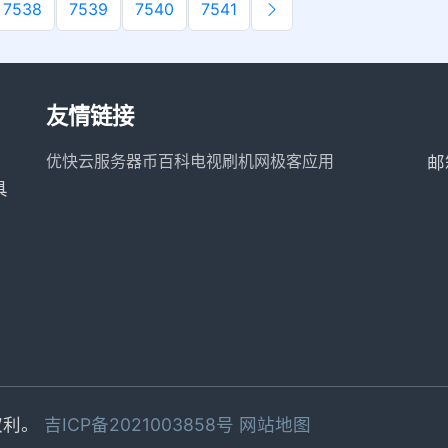
7538
7539
7540
7541
友情链接
优快云服务器
币百科
电视刷机网
极客应用
邮
具
有权利。
吉ICP备2021003858号
网站地图