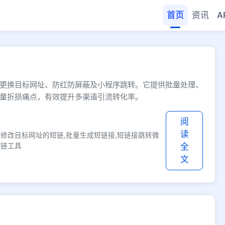
首页
资讯
A
- 快缩短网址
更换目标网址、防红防屏蔽及小程序跳转。它提供批量处理、
量折损痛点，有效提升多渠道引流转化率。
阅
读
持修改目标网址的短链,批量生成短链接,短链接跳转微
短链工具
全
文