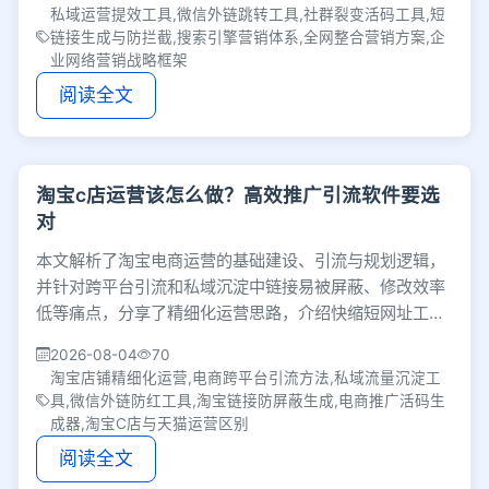
私域运营提效工具,微信外链跳转工具,社群裂变活码工具,短
链接生成与防拦截,搜索引擎营销体系,全网整合营销方案,企
业网络营销战略框架
阅读全文
淘宝c店运营该怎么做？高效推广引流软件要选
对
本文解析了淘宝电商运营的基础建设、引流与规划逻辑，
并针对跨平台引流和私域沉淀中链接易被屏蔽、修改效率
低等痛点，分享了精细化运营思路，介绍快缩短网址工
具，助力卖家实现防红防屏蔽与高效推广。
2026-08-04
70
淘宝店铺精细化运营,电商跨平台引流方法,私域流量沉淀工
具,微信外链防红工具,淘宝链接防屏蔽生成,电商推广活码生
成器,淘宝C店与天猫运营区别
阅读全文