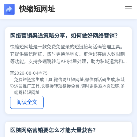
快缩短网址
文章列表 - 第26页 
网络营销渠道策略分享，如何做好网络营销？
快缩短网址是一款免费免登录的短链接与活码管理工具。
它提供微信防红、随时更换落地页、群活码突破人数限制
等功能，支持多端跳转与API批量处理，助力私域运营和
电商团队提升推广转化与渠道管理效率。
2026-08-04
75
免费短链接生成工具,微信防红短网址,微信群活码生成,私域
运营推广工具,长链接转短链接免费,随时更换落地页短链,多
端跳转短网址
阅读全文
医院网络营销要怎么才能大量获客？