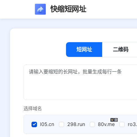
快缩短网址
短网址
二维码
选择域名
l05.cn
298.run
80v.me
ro3