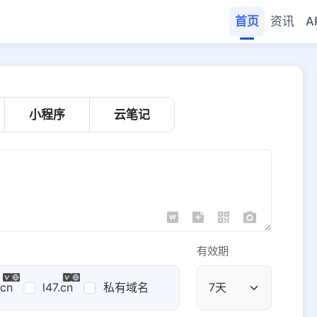
首页
资讯
A
小程序
云笔记
有效期
.cn
l47.cn
私有域名
公共域名
域名