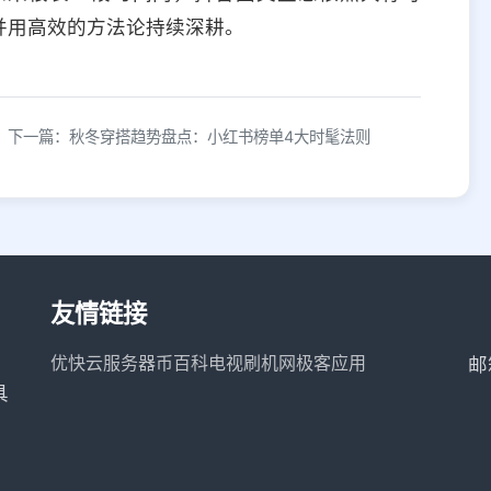
并用高效的方法论持续深耕。
下一篇：秋冬穿搭趋势盘点：小红书榜单4大时髦法则
友情链接
优快云服务器
币百科
电视刷机网
极客应用
邮
具