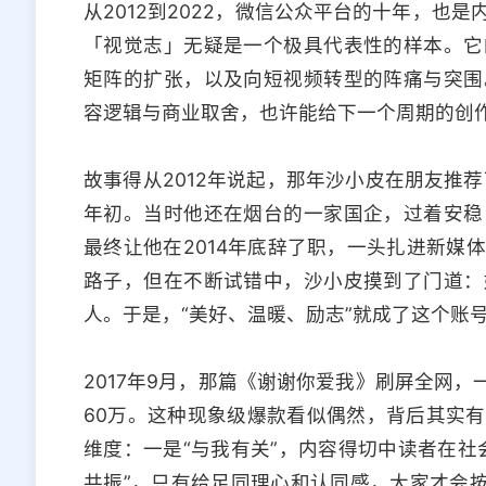
从2012到2022，微信公众平台的十年，也
「视觉志」无疑是一个极具代表性的样本。它
矩阵的扩张，以及向短视频转型的阵痛与突围
容逻辑与商业取舍，也许能给下一个周期的创
故事得从2012年说起，那年沙小皮在朋友推荐
年初。当时他还在烟台的一家国企，过着安稳
最终让他在2014年底辞了职，一头扎进新媒
路子，但在不断试错中，沙小皮摸到了门道：
人。于是，“美好、温暖、励志”就成了这个账
2017年9月，那篇《谢谢你爱我》刷屏全网，一
60万。这种现象级爆款看似偶然，背后其实
维度：一是“与我有关”，内容得切中读者在社
共振”，只有给足同理心和认同感，大家才会按