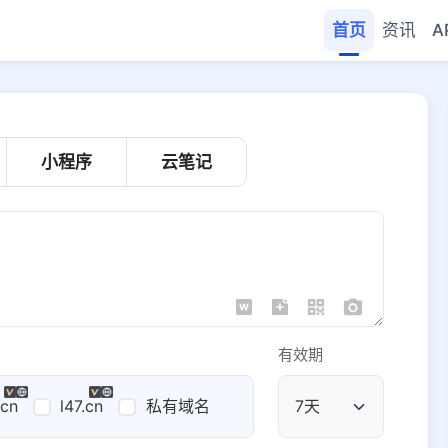
首页
资讯
A
小程序
云笔记
有效期
.cn
l47.cn
私有域名
公共域名
域名