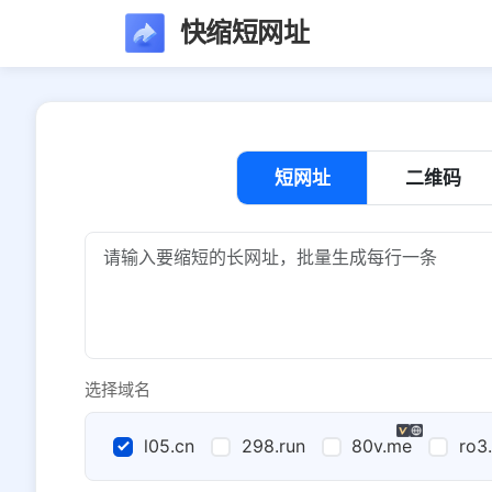
快缩短网址
短网址
二维码
选择域名
l05.cn
298.run
80v.me
ro3