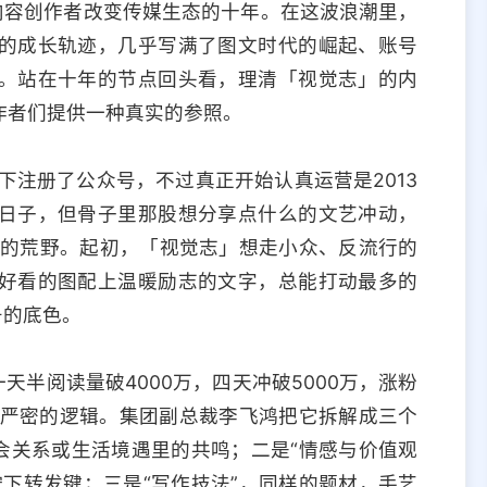
是内容创作者改变传媒生态的十年。在这波浪潮里，
的成长轨迹，几乎写满了图文时代的崛起、账号
。站在十年的节点回头看，理清「视觉志」的内
作者们提供一种真实的参照。
下注册了公众号，不过真正开始认真运营是2013
日子，但骨子里那股想分享点什么的文艺冲动，
体的荒野。起初，「视觉志」想走小众、反流行的
好看的图配上温暖励志的文字，总能打动最多的
号的底色。
天半阅读量破4000万，四天冲破5000万，涨粉
有严密的逻辑。集团副总裁李飞鸿把它拆解成三个
会关系或生活境遇里的共鸣；二是“情感与价值观
下转发键；三是“写作技法”，同样的题材，手艺