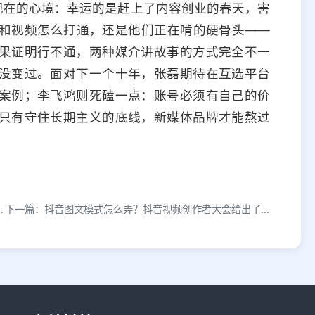
现在的心境：幸运的是赶上了内容创业的春天，害
和视频怎么打通，还是他们正在啃的硬骨头——
果证明行不通，两种媒介讲故事的方式完全不一
没变过。面对下一个十年，张磊期待在互选平台
案例；李飞鸿则死磕一点：账号必须有自己的价
只有守住长期主义的底线，新媒体品牌才能熬过
这几句神仙文案轻松破圈！
下一篇：抖音图文模式怎么弄？抖音视频创作者大会给出了回答！