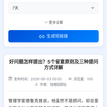
自定义短码
更多设置
生成短链接
访问密码
好问题怎样提出？5个留意原则及三种提问
防红设置
推荐
方式详解
社交平台
电商平台
发布时间：2026-06-03 00:50
浏览量：100
作者：快缩短网址
选择防红平台类型，避免链接被拦截
平台设置
管理学家德鲁克曾说，他虽然不是顾问，却总爱
iOS
Android
PC
其他