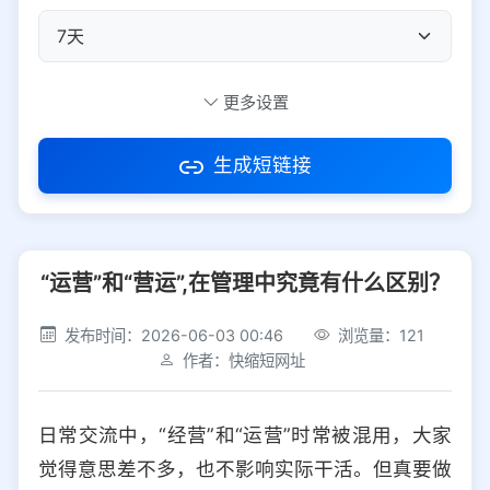
自定义短码
更多设置
生成短链接
访问密码
“运营”和“营运”,在管理中究竟有什么区别？
防红设置
推荐
发布时间：2026-06-03 00:46
浏览量：121
社交平台
电商平台
作者：快缩短网址
选择防红平台类型，避免链接被拦截
平台设置
日常交流中，“经营”和“运营”时常被混用，大家
iOS
Android
PC
其他
觉得意思差不多，也不影响实际干活。但真要做