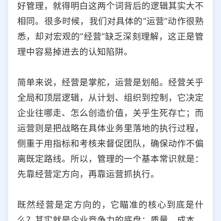
好管理，就得明白这两个词背后的逻辑其实大不
选择允许访问的平台类型
相同。很多时候，我们对具体的“运营”动作很熟
悉，却对宏观的“经营”缺乏深刻理解，这正是管
理中容易掉进去的认知陷阱。
简单来说，经营是掌舵，运营是划船。经营关乎
全局和顶层逻辑，从计划、组织到控制，它决定
企业往哪走、怎么创造价值，关乎生死存亡；而
运营则是把战略在具体业务里落地的执行过程，
侧重于用指标和考核来督促团队，确保动作不偏
离既定路线。所以，管理的一个基本常识就是：
先靠经营定方向，再靠运营抓执行。
既然经营是定方向的，它瞄准的核心到底是什
么？其实就是企业竞争力的底盘：质量、成本、