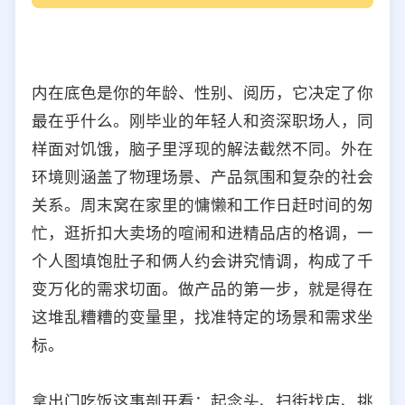
内在底色是你的年龄、性别、阅历，它决定了你
最在乎什么。刚毕业的年轻人和资深职场人，同
样面对饥饿，脑子里浮现的解法截然不同。外在
环境则涵盖了物理场景、产品氛围和复杂的社会
关系。周末窝在家里的慵懒和工作日赶时间的匆
忙，逛折扣大卖场的喧闹和进精品店的格调，一
个人图填饱肚子和俩人约会讲究情调，构成了千
变万化的需求切面。做产品的第一步，就是得在
这堆乱糟糟的变量里，找准特定的场景和需求坐
标。
拿出门吃饭这事剖开看：起念头、扫街找店、挑