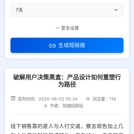
自定义短码
更多设置
生成短链接
访问密码
破解用户决策黑盒：产品设计如何重塑行
防红设置
推荐
为路径
社交平台
电商平台
发布时间：2026-06-02 05:34
浏览量：116
作者：快缩短网址
选择防红平台类型，避免链接被拦截
平台设置
线下销售靠的是人与人打交道，察言观色加上几
iOS
Android
PC
其他