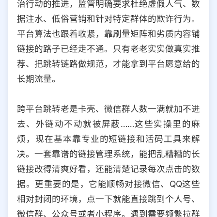
治行动的推进，监管明确要求杜绝虚假人气、数
据注水、低俗营销和针对特定群体的欺诈行为。
平台算法也跟着收紧，靠刷量矩阵和劣质内容铺
链接的路子已经走不通。只有老老实实做真实推
荐、把跳转链路做规范，才能拿到平台愿意给的
长期流量。
跨平台跳转老是卡壳、微信群人数一满就加不进
去、外链动不动就被屏蔽……这些实操里的麻
烦，现在基本靠专业的短链接和活码工具来解
决。一套靠谱的链接管理系统，能把乱糟糟的长
链接改得清爽好看，还能清楚记录每次点击的数
据。更重要的是，它能顺畅对接微信、QQ这些
相对封闭的环境，点一下就能直接跳到个人号、
微信群、公众号或者小程序。遇到需要频繁拉群