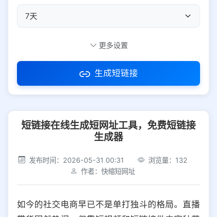
自定义短码
更多设置
生成短链接
访问密码
短链接在线生成短网址工具，免费短链接
防红设置
推荐
生成器
社交平台
电商平台
发布时间：2026-05-31 00:31
浏览量：132
作者：快缩短网址
选择防红平台类型，避免链接被拦截
平台设置
如今的社交电商早已不是单打独斗的格局。直播
iOS
Android
PC
其他