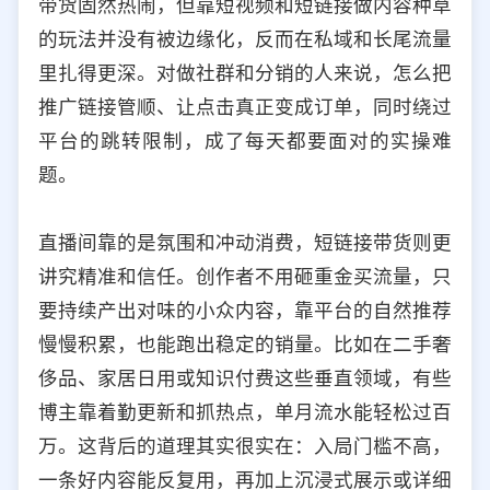
带货固然热闹，但靠短视频和短链接做内容种草
选择允许访问的平台类型
的玩法并没有被边缘化，反而在私域和长尾流量
里扎得更深。对做社群和分销的人来说，怎么把
推广链接管顺、让点击真正变成订单，同时绕过
平台的跳转限制，成了每天都要面对的实操难
题。
直播间靠的是氛围和冲动消费，短链接带货则更
讲究精准和信任。创作者不用砸重金买流量，只
要持续产出对味的小众内容，靠平台的自然推荐
慢慢积累，也能跑出稳定的销量。比如在二手奢
侈品、家居日用或知识付费这些垂直领域，有些
博主靠着勤更新和抓热点，单月流水能轻松过百
万。这背后的道理其实很实在：入局门槛不高，
一条好内容能反复用，再加上沉浸式展示或详细