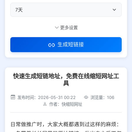
自定义短码
更多设置
生成短链接
访问密码
快速生成短链地址，免费在线缩短网址工
防红设置
推荐
具
社交平台
电商平台
发布时间：2026-05-31 00:22
浏览量：106
作者：快缩短网址
选择防红平台类型，避免链接被拦截
平台设置
日常做推广时，大家大概都遇到过这样的麻烦：
iOS
Android
PC
其他