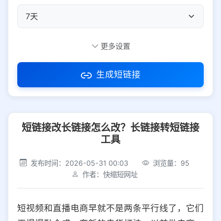
自定义短码
更多设置
生成短链接
访问密码
短链接改长链接怎么改？长链接转短链接
防红设置
推荐
工具
社交平台
电商平台
发布时间：2026-05-31 00:03
浏览量：95
作者：快缩短网址
选择防红平台类型，避免链接被拦截
平台设置
短视频和直播电商早就不是两条平行线了，它们
iOS
Android
PC
其他