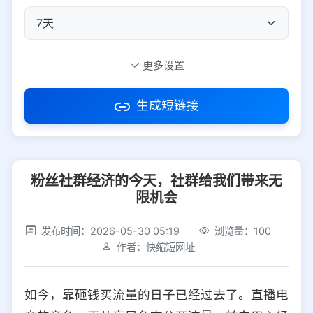
自定义短码
更多设置
生成短链接
访问密码
粉丝社群经济的今天，社群给我们带来无
防红设置
推荐
限机会
社交平台
电商平台
发布时间：2026-05-30 05:19
浏览量：100
作者：快缩短网址
选择防红平台类型，避免链接被拦截
平台设置
如今，靠砸钱买流量的日子已经过去了。直播电
iOS
Android
PC
其他