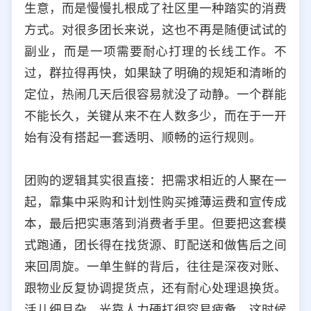
生意，而是慢慢扎根成了社区里一种踏实的消费
选择允许访问的平台类型
方式。对很多团长来说，这也不再是随便试试的
副业，而是一项需要耐心打理的长线工作。不
过，群拉得再快，如果缺了明确的规矩和清晰的
定位，热闹几天后很容易就没了动静。一个群能
不能长久，关键从来不在人数多少，而在于一开
始有没有搭起一套透明、顺畅的运行规则。
团购的逻辑其实很直接：把需求相近的人聚在一
起，靠集中采购和计划性购买摊薄运费和宣传成
本，最后把实惠落到消费者手里。但要把这套模
式跑通，团长得在找货源、盯配送和做售后之间
来回周旋。一单生鲜的背后，往往是深夜对账、
跟物业反复协调提货点，还有耐心处理退换货。
活儿细且杂，光靠人力硬扛很容易疲惫，这时候