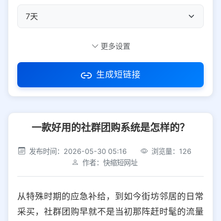
自定义短码
更多设置
生成短链接
访问密码
一款好用的社群团购系统是怎样的？
防红设置
推荐
发布时间：2026-05-30 05:16
浏览量：126
社交平台
电商平台
作者：快缩短网址
选择防红平台类型，避免链接被拦截
平台设置
从特殊时期的应急补给，到如今街坊邻居的日常
iOS
Android
PC
其他
采买，社群团购早就不是当初那阵赶时髦的流量