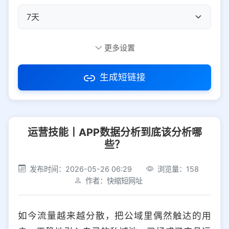
自定义短码
更多设置
生成短链接
访问密码
运营技能丨APP数据分析到底该分析哪
防红设置
推荐
些？
社交平台
电商平台
发布时间：2026-05-26 06:29
浏览量：158
作者：快缩短网址
选择防红平台类型，避免链接被拦截
平台设置
如今流量越来越分散，把公域里偶然触达的用
iOS
Android
PC
其他