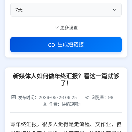
自定义短码
更多设置
生成短链接
访问密码
新媒体人如何做年终汇报？看这一篇就够
防红设置
推荐
了！
社交平台
电商平台
发布时间：2026-05-26 06:25
浏览量：98
作者：快缩短网址
选择防红平台类型，避免链接被拦截
平台设置
写年终汇报，很多人觉得是走流程、交作业，但
iOS
Android
PC
其他