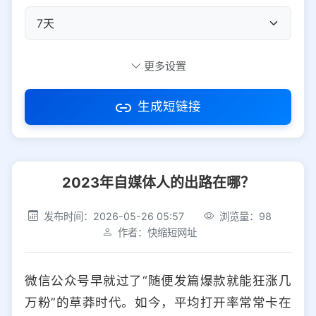
自定义短码
更多设置
生成短链接
访问密码
2023年自媒体人的出路在哪？
防红设置
推荐
发布时间：2026-05-26 05:57
浏览量：98
社交平台
电商平台
作者：快缩短网址
选择防红平台类型，避免链接被拦截
平台设置
微信公众号早就过了“随便发篇爆款就能狂涨几
iOS
Android
PC
其他
万粉”的草莽时代。如今，平均打开率常常卡在