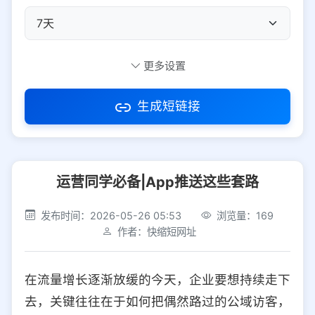
自定义短码
更多设置
生成短链接
访问密码
运营同学必备|App推送这些套路
防红设置
推荐
发布时间：2026-05-26 05:53
浏览量：169
社交平台
电商平台
作者：快缩短网址
选择防红平台类型，避免链接被拦截
平台设置
在流量增长逐渐放缓的今天，企业要想持续走下
iOS
Android
PC
其他
去，关键往往在于如何把偶然路过的公域访客，