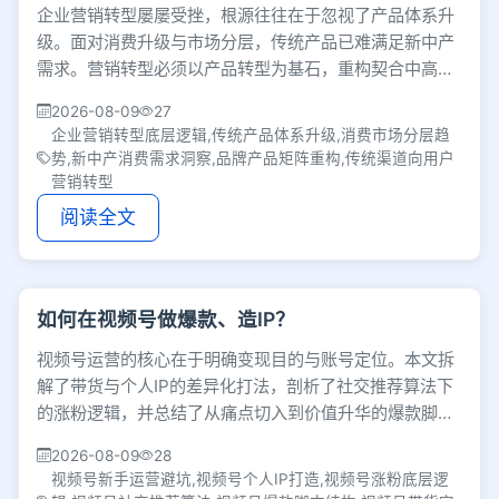
企业营销转型屡屡受挫，根源往往在于忽视了产品体系升
级。面对消费升级与市场分层，传统产品已难满足新中产
需求。营销转型必须以产品转型为基石，重构契合中高消
费群体的产品矩阵，并同步推动用户营销与渠道重构。
2026-08-09
27
企业营销转型底层逻辑,传统产品体系升级,消费市场分层趋
势,新中产消费需求洞察,品牌产品矩阵重构,传统渠道向用户
营销转型
阅读全文
如何在视频号做爆款、造IP？
视频号运营的核心在于明确变现目的与账号定位。本文拆
解了带货与个人IP的差异化打法，剖析了社交推荐算法下
的涨粉逻辑，并总结了从痛点切入到价值升华的爆款脚本
结构，助你避开盲目跟风与无效日更的误区。
2026-08-09
28
视频号新手运营避坑,视频号个人IP打造,视频号涨粉底层逻