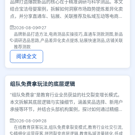
品牌打造爆款新品的核心在于精准调研与科学测品。本文
结合宝洁母婴案例，拆解如何洞察市场趋势提炼差异化卖
点，并分享直通车、钻展、关联推荐及私域互动等电商测
品实操方法，助你快速锁定潜力新品。
2026-08-09
27
品牌新品打造方法,电商测品实操技巧,直通车测款测图,新品
调研选品思路,产品差异化卖点提炼,钻展快速测品,店铺关联
推荐测款
阅读全文
组队免费拿玩法的底层逻辑
“组队免费拿”是教育行业全员获益的社交裂变增长模式。
本文拆解其底层逻辑与实操细节，涵盖奖品选择、新用户
承接等环节，并结合头部机构案例，探讨如何通过精细化
运营降低获客成本，提升流量精准度与转化效果。
2026-08-09
28
在线教育获客玩法,组队免费拿裂变模式,教育行业社交引流,
精细化运营获客,拼团裂变底层逻辑,教育私域流量转化,低成