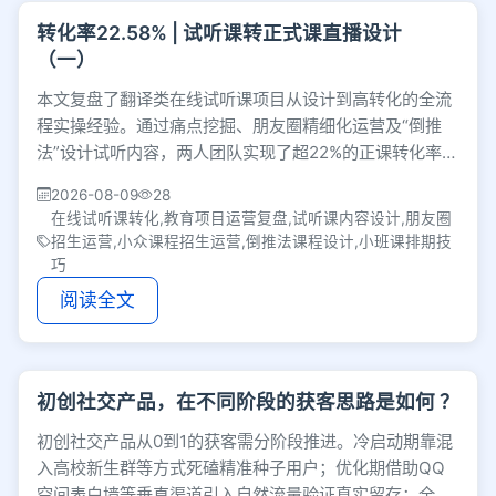
转化率22.58% | 试听课转正式课直播设计
（一）
本文复盘了翻译类在线试听课项目从设计到高转化的全流
程实操经验。通过痛点挖掘、朋友圈精细化运营及“倒推
法”设计试听内容，两人团队实现了超22%的正课转化率，
为教育行业用户运营提供真实落地参考。
2026-08-09
28
在线试听课转化,教育项目运营复盘,试听课内容设计,朋友圈
招生运营,小众课程招生运营,倒推法课程设计,小班课排期技
巧
阅读全文
初创社交产品，在不同阶段的获客思路是如何 ？
初创社交产品从0到1的获客需分阶段推进。冷启动期靠混
入高校新生群等方式死磕精准种子用户；优化期借助QQ
空间表白墙等垂直渠道引入自然流量验证真实留存；全量