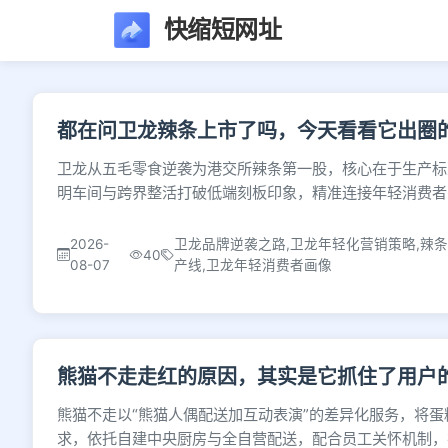
快缩短网址
文章列表 - 第7页 -
都在问卫龙辣条上市了吗，今天看看它出圈
卫龙从五毛零食逆袭为港交所辣条第一股，核心在于生产标
明车间与跨界整活打破低端刻板印象，精准连接年轻消费者
2026-
卫龙品牌逆袭之路,卫龙年轻化营销策略,辣
40
08-07
产线,卫龙年轻消费者画像
熊猫不走走红的原因，其实是它抓住了用户
熊猫不走以“熊猫人偶配送加互动表演”的差异化服务，将
求，依托自建中央厨房与全自营配送，配合员工关怀机制，