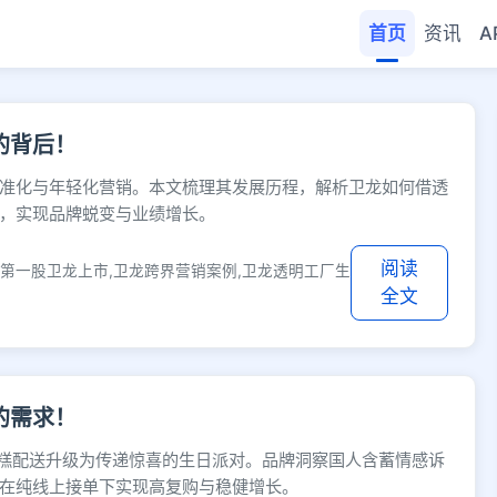
首页
资讯
A
 快缩短网址
的背后！
准化与年轻化营销。本文梳理其发展历程，解析卫龙如何借透
，实现品牌蜕变与业绩增长。
阅读
条第一股卫龙上市,卫龙跨界营销案例,卫龙透明工厂生
全文
的需求！
蛋糕配送升级为传递惊喜的生日派对。品牌洞察国人含蓄情感诉
在纯线上接单下实现高复购与稳健增长。