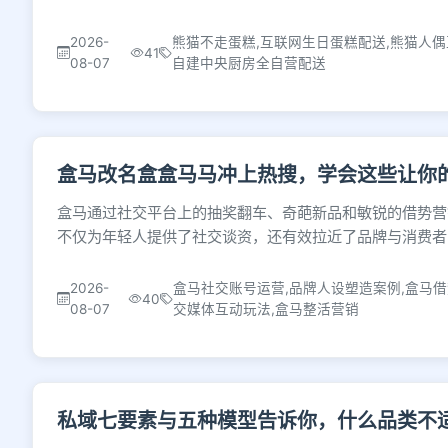
2026-
熊猫不走蛋糕,互联网生日蛋糕配送,熊猫人偶
41
08-07
自建中央厨房全自营配送
盒马改名盒盒马马冲上热搜，学会这些让你
盒马通过社交平台上的抽奖翻车、奇葩新品和敏锐的借势营
不仅为年轻人提供了社交谈资，还有效拉近了品牌与消费者
2026-
盒马社交账号运营,品牌人设塑造案例,盒马借
40
08-07
交媒体互动玩法,盒马整活营销
私域七要素与五种模型告诉你，什么品类不