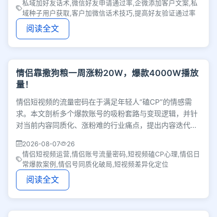
私域加好友话术,微信好友申请通过率,企微添加客户文案,私
域种子用户获取,客户加微信话术技巧,提高好友验证通过率
阅读全文
情侣靠撒狗粮一周涨粉20W，爆款4000W播放
量！
情侣短视频的流量密码在于满足年轻人“磕CP”的情感需
求。本文剖析多个爆款账号的吸粉套路与变现逻辑，并针
对当前内容同质化、涨粉难的行业痛点，提出内容迭代、
团队配合与差异化定位的破局策略。
2026-08-07
26
情侣短视频运营,情侣账号流量密码,短视频磕CP心理,情侣日
常爆款案例,情侣号同质化破局,短视频差异化定位
阅读全文