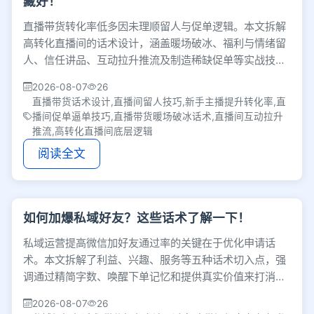
藏好！
直播带货转化率低多因未理顺留人与促单逻辑。本文拆解
高转化直播间的话术设计，涵盖暖场破冰、福利与情绪留
人、信任讲品、互动拉升推流及制造稀缺促单等实战技
巧，帮助新手主播有效提升转化数据。
2026-08-07
26
直播带货话术设计,直播间留人技巧,新手主播提升转化率,直
播间促单逼单技巧,直播带货暖场破冰话术,直播间互动拉升
推流,高转化直播间底层逻辑
阅读全文
如何加爆私域好友？这些话术了解一下！
私域运营提高微信加好友通过率的关键在于优化申请话
术。本文拆解了利益、兴趣、服务等五种话术切入点，强
调通过精简字数、唤醒下单记忆和提供真实价值来打消用
户防备，帮助团队高效沉淀种子用户。
2026-08-07
26