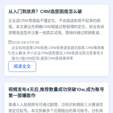
从入门到放弃？CRM选型困局怎么破
企业选CRM常面临不懂定位、不会挑选和用不起来的困
境。本文建议先明确CRM赋能过程管理的定位，依业务诉
求精准选型并注重一线真实试用。落地时通过帮销售减负
与自上而下推行，让系统真正发挥管理价值。
2026-08-07
38
企业如何选择CRM系统,CRM系统选型避坑指南,CRM落地难
怎么解决,中小企业CRM选型建议,CRM系统试用注意事项,B
端与C端CRM区别,提高CRM系统使用率
阅读全文
视频发布4天后,推荐数量成功突破10w,成为账号
第一部爆款作
普通人入局视频号可通过剧情、泛知识和萌娃三大赛道找
准定位起号。本文拆解多个近期跑出的黑马账号，分析其