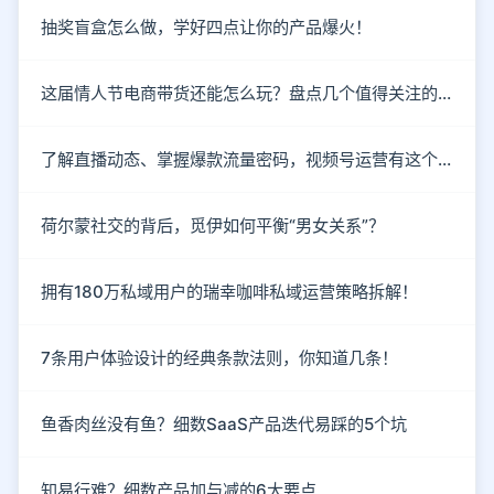
抽奖盲盒怎么做，学好四点让你的产品爆火！
这届情人节电商带货还能怎么玩？盘点几个值得关注的新趋势
了解直播动态、掌握爆款流量密码，视频号运营有这个就够了！
荷尔蒙社交的背后，觅伊如何平衡“男女关系”？
拥有180万私域用户的瑞幸咖啡私域运营策略拆解！
7条用户体验设计的经典条款法则，你知道几条！
鱼香肉丝没有鱼？细数SaaS产品迭代易踩的5个坑
知易行难？细数产品加与减的6大要点