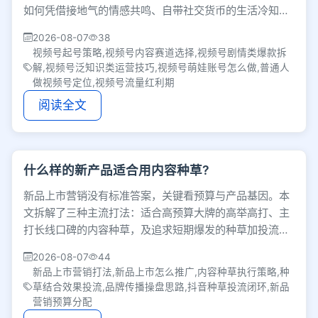
如何凭借接地气的情感共鸣、自带社交货币的生活冷知识
及真实鲜活的萌娃日常，精准撬动平台流量红利。
2026-08-07
38
视频号起号策略,视频号内容赛道选择,视频号剧情类爆款拆
解,视频号泛知识类运营技巧,视频号萌娃账号怎么做,普通人
做视频号定位,视频号流量红利期
阅读全文
什么样的新产品适合用内容种草?
新品上市营销没有标准答案，关键看预算与产品基因。本
文拆解了三种主流打法：适合高预算大牌的高举高打、主
打长线口碑的内容种草，及追求短期爆发的种草加投流，
助你理清思路，找到最匹配的营销路径。
2026-08-07
44
新品上市营销打法,新品上市怎么推广,内容种草执行策略,种
草结合效果投流,品牌传播操盘思路,抖音种草投流闭环,新品
营销预算分配