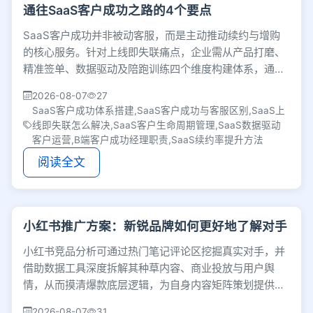
通往SaaS客户成功之路的4个要点
SaaS客户成功并非被动客服，而是主动推动续约与增购
的核心服务。针对上线即失联痛点，企业需从产品打磨、
精准签单、数据驱动及陪跑训练四个维度构建体系，通过
跨部门协同深度挖掘客户生命周期价值。
2026-08-07
27
SaaS客户成功体系搭建,SaaS客户成功与客服区别,SaaS上
线即失联怎么解决,SaaS客户生命周期管理,SaaS数据驱动
客户运营,B端客户成功经理职责,SaaS续约率提升方法
阅读全文
小红书推广方案：新锐品牌如何更好地了解对手
小红书竞品分析可通过热门笔记评论区挖掘真实对手，并
借助数据工具深度拆解其种草内容、商业投放与用户舆
情，从而摸清爆款底层逻辑，为自身内容矩阵策划提供精
准参考。
2026-08-07
31