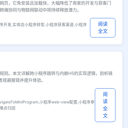
网页，它免安装且加载快，大幅降低了商家的开发与获客门
跨端协同与物联网联动中将持续释放潜力。
阅读
序开发,实体店小程序转型,小程序获客渠道,小程序
全文
规则。本文详解跨小程序跳转与内嵌H5的实现逻辑，剖析链
发者规避报错并提升体验。
阅
读
teToMiniProgram,小程序web-view配置,小程序参
据埋点归因
全
文