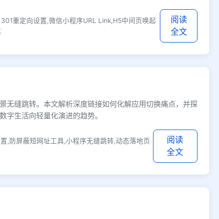
阅读
1重定向设置,微信小程序URL Link,H5中间页唤起
截
全文
景无缝跳转。本文解析深度链接如何化解应用切换痛点，并探
数字生活向轻量化演进的趋势。
阅读
置,防屏蔽短网址工具,小程序无缝跳转,动态落地页
全文