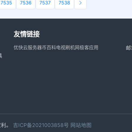
7535
7536
7537
7538
友情链接
优快云服务器
币百科
电视刷机网
极客应用
邮
具
有权利。
吉ICP备2021003858号
网站地图