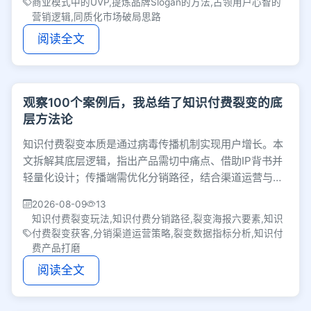
商业模式中的UVP,提炼品牌Slogan的方法,占领用户心智的
营销逻辑,同质化市场破局思路
阅读全文
观察100个案例后，我总结了知识付费裂变的底
层方法论
知识付费裂变本质是通过病毒传播机制实现用户增长。本
文拆解其底层逻辑，指出产品需切中痛点、借助IP背书并
轻量化设计；传播端需优化分销路径，结合渠道运营与海
报设计，最终通过规模、新增系数及转化率评估。
2026-08-09
13
知识付费裂变玩法,知识付费分销路径,裂变海报六要素,知识
付费裂变获客,分销渠道运营策略,裂变数据指标分析,知识付
费产品打磨
阅读全文