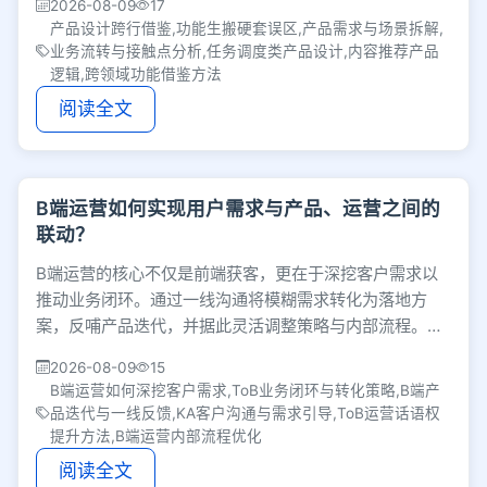
2026-08-09
17
产品设计跨行借鉴,功能生搬硬套误区,产品需求与场景拆解,
业务流转与接触点分析,任务调度类产品设计,内容推荐产品
逻辑,跨领域功能借鉴方法
阅读全文
B端运营如何实现用户需求与产品、运营之间的
联动？
B端运营的核心不仅是前端获客，更在于深挖客户需求以
推动业务闭环。通过一线沟通将模糊需求转化为落地方
案，反哺产品迭代，并据此灵活调整策略与内部流程。离
客户越近，运营在团队中的话语权与核心价值就越大。
2026-08-09
15
B端运营如何深挖客户需求,ToB业务闭环与转化策略,B端产
品迭代与一线反馈,KA客户沟通与需求引导,ToB运营话语权
提升方法,B端运营内部流程优化
阅读全文