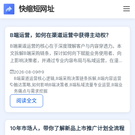
快缩短网址
文章列表 - 第2页 -
B端运营，如何在渠道运营中获得主动权？
B端渠道运营的核心在于深度理解客户与内容穿透力。本
文拆解B端采购链条，探讨如何向下赋能业务使用者、向
上影响决策者，并通过专业内容布局与私域运营，在漫长
决策周期中实现精准触达与转化。
2026-08-09
9
B端渠道运营核心逻辑,B端采购决策链条拆解,B端内容运营
触达策略,如何影响B端决策者,B端私域流量专业运营,B端业
务痛点与需求挖掘
阅读全文
10年市场人，带你了解新品上市推广计划全流程