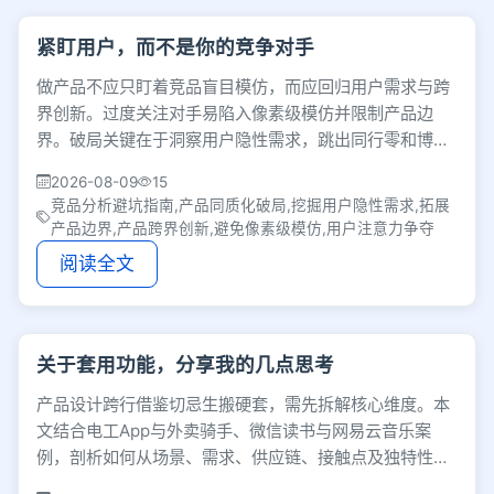
紧盯用户，而不是你的竞争对手
做产品不应只盯着竞品盲目模仿，而应回归用户需求与跨
界创新。过度关注对手易陷入像素级模仿并限制产品边
界。破局关键在于洞察用户隐性需求，跳出同行零和博
弈，通过跨界借鉴寻找更优解法，拓宽产品增长空间。
2026-08-09
15
竞品分析避坑指南,产品同质化破局,挖掘用户隐性需求,拓展
产品边界,产品跨界创新,避免像素级模仿,用户注意力争夺
阅读全文
关于套用功能，分享我的几点思考
产品设计跨行借鉴切忌生搬硬套，需先拆解核心维度。本
文结合电工App与外卖骑手、微信读书与网易云音乐案
例，剖析如何从场景、需求、供应链、接触点及独特性入
手，将他人经验转化为适合自身业务的最优解。