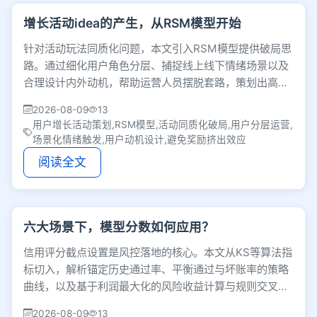
增长活动idea的产生，从RSM模型开始
针对活动玩法同质化问题，本文引入RSM模型提供破局思
路。通过细化用户角色分层、捕捉线上线下情绪场景以及
合理设计内外动机，帮助运营人员摆脱套路，策划出高转
化且可落地的用户增长方案。
2026-08-09
13
用户增长活动策划,RSM模型,活动同质化破局,用户分层运营,
场景化情绪触发,用户动机设计,避免奖励挤出效应
阅读全文
六大场景下，模型分数如何应用？
信用评分截点设置是风控落地的核心。本文从KS等算法指
标切入，解析锚定历史通过率、平衡通过与坏账率的策略
曲线，以及基于利润最大化的风险收益计算与规则交叉应
用，助力风控实现精细化商业决策。
2026-08-09
13