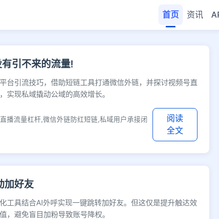
首页
资讯
A
- 快缩短网址
没有引不来的流量!
平台引流技巧，借助短链工具打通微信外链，并探讨视频号直
，实现私域撬动公域的高效增长。
阅读
号直播流量杠杆,微信外链防红短链,私域用户承接闭
全文
动加好友
化工具结合AI外呼实现一键跳转加好友。但这仅是提升触达效
值，避免盲目加粉导致账号降权。