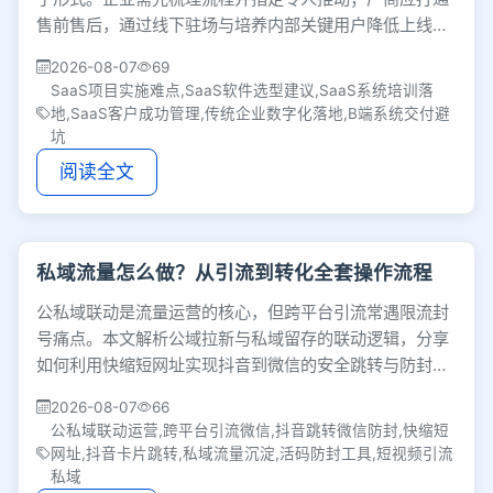
售前售后，通过线下驻场与培养内部关键用户降低上线阻
力，用扎实服务实现客户成功。
2026-08-07
69
SaaS项目实施难点,SaaS软件选型建议,SaaS系统培训落
地,SaaS客户成功管理,传统企业数字化落地,B端系统交付避
坑
阅读全文
私域流量怎么做？从引流到转化全套操作流程
公私域联动是流量运营的核心，但跨平台引流常遇限流封
号痛点。本文解析公域拉新与私域留存的联动逻辑，分享
如何利用快缩短网址实现抖音到微信的安全跳转与防封活
码，并强调私域沉淀后的精细化运营才是增长关键。
2026-08-07
66
公私域联动运营,跨平台引流微信,抖音跳转微信防封,快缩短
网址,抖音卡片跳转,私域流量沉淀,活码防封工具,短视频引流
私域