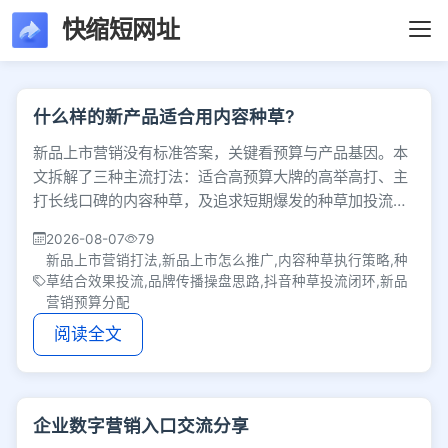
快缩短网址
文章列表 - 第18页 
什么样的新产品适合用内容种草?
新品上市营销没有标准答案，关键看预算与产品基因。本
文拆解了三种主流打法：适合高预算大牌的高举高打、主
打长线口碑的内容种草，及追求短期爆发的种草加投流，
助你理清思路，找到最匹配的营销路径。
2026-08-07
79
新品上市营销打法,新品上市怎么推广,内容种草执行策略,种
草结合效果投流,品牌传播操盘思路,抖音种草投流闭环,新品
营销预算分配
阅读全文
企业数字营销入口交流分享