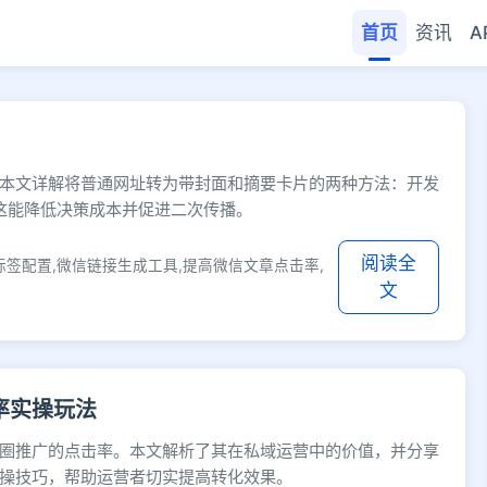
首页
资讯
A
 - 快缩短网址
本文详解将普通网址转为带封面和摘要卡片的两种方法：开发
这能降低决策成本并促进二次传播。
阅读全
标签配置,微信链接生成工具,提高微信文章点击率,
文
率实操玩法
圈推广的点击率。本文解析了其在私域运营中的价值，并分享
操技巧，帮助运营者切实提高转化效果。