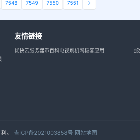
7548
7549
7550
7551
友情链接
优快云服务器
币百科
电视刷机网
极客应用
邮
具
有权利。
吉ICP备2021003858号
网站地图