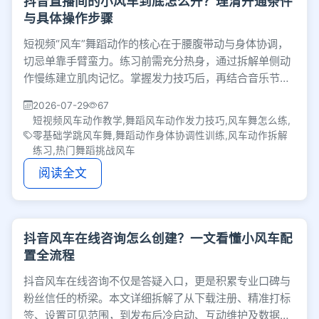
抖音直播间的小风车到底怎么开？理清开通条件
与具体操作步骤
短视频“风车”舞蹈动作的核心在于腰腹带动与身体协调，
切忌单靠手臂蛮力。练习前需充分热身，通过拆解单侧动
作慢练建立肌肉记忆。掌握发力技巧后，再结合音乐节奏
融入个人风格，循序渐进就能跳出轻盈的律动感。
2026-07-29
67
短视频风车动作教学,舞蹈风车动作发力技巧,风车舞怎么练,
零基础学跳风车舞,舞蹈动作身体协调性训练,风车动作拆解
练习,热门舞蹈挑战风车
阅读全文
抖音风车在线咨询怎么创建？一文看懂小风车配
置全流程
抖音风车在线咨询不仅是答疑入口，更是积累专业口碑与
粉丝信任的桥梁。本文详细拆解了从下载注册、精准打标
签、设置可见范围，到发布后冷启动、互动维护及数据复