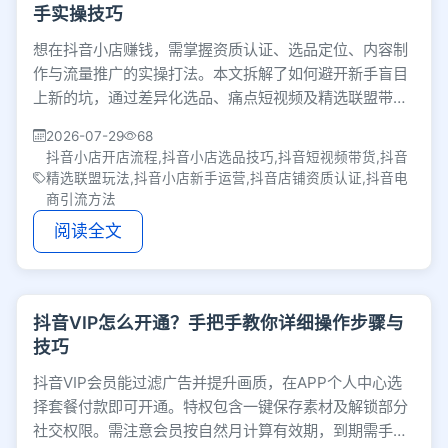
手实操技巧
想在抖音小店赚钱，需掌握资质认证、选品定位、内容制
作与流量推广的实操打法。本文拆解了如何避开新手盲目
上新的坑，通过差异化选品、痛点短视频及精选联盟带货
撬动单量，帮你理清真实的抖音电商运营逻辑。
2026-07-29
68
抖音小店开店流程,抖音小店选品技巧,抖音短视频带货,抖音
精选联盟玩法,抖音小店新手运营,抖音店铺资质认证,抖音电
商引流方法
阅读全文
抖音VIP怎么开通？手把手教你详细操作步骤与
技巧
抖音VIP会员能过滤广告并提升画质，在APP个人中心选
择套餐付款即可开通。特权包含一键保存素材及解锁部分
社交权限。需注意会员按自然月计算有效期，到期需手动