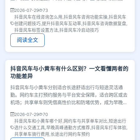
盘的完整实操流程，帮你有效提升咨询板块的互动率。
2026-07-29
73
抖音风车在线咨询怎么用,抖音风车咨询功能实操,抖音风车
创建问题技巧,提升抖音风车互动率,抖音风车咨询数据复盘,
抖音风车标签设置方法,抖音风车冷启动技巧
阅读全文
抖音风车与小黄车有什么区别？一文看懂两者的
功能差异
抖音风车与小黄车分别适合长途舒适出行与短途灵活通
勤。网约车主打预约服务与平台安全保障，适合跨区或去
机场；共享单车则凭借高性价比和防堵优势，成为早晚高
峰首选。日常出门可根据距离、预算及路况灵活选择。
2026-07-29
70
抖音风车和小黄车哪个好,网约车与共享单车对比,短途出行
选什么交通工具,早晚高峰通勤方式推荐,抖音风车打车体验,
共享单车骑行费用,长途出行网约车预约