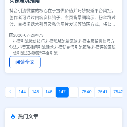
实操避坑指南
抖音引流微信的核心在于提供价值并巧妙规避平台风控。
创作者可通过内容资料钩子、主页背景图暗示、粉丝群过
渡、直播间话术引导及私信图片发送等隐蔽方式，将公域
流量安全沉淀至私域，建立长期联系。
2026-07-29
73
抖音引流微信技巧,抖音私域流量沉淀,抖音主页留微信号方
法,抖音直播间引流话术,抖音防封号引流策略,抖音评论区私
信引流,短视频跨平台引流
阅读全文
144
145
146
147
...
7540
7541
7542
热门文章