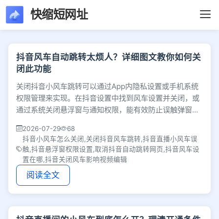
快缩短网址
文章列表 - 第147页 
抖音风车自动跳转太烦人？详细图文教你如何关
闭此功能
关闭抖音小风车跳转可以通过App内隐私设置或手机系统
权限管理来实现。在抖音设置中找到风车设置并关闭，或
通过系统关闭悬浮窗与通知权限，能有效防止误触弹窗。
若发现视频编辑功能受限，重新开启即可恢复。
2026-07-29
68
抖音小风车怎么关闭,关闭抖音风车跳转,抖音直播小风车误
触,抖音悬浮窗权限设置,取消抖音自动跳转网页,抖音风车设
置在哪,抖音关闭风车影响视频编辑
阅读全文