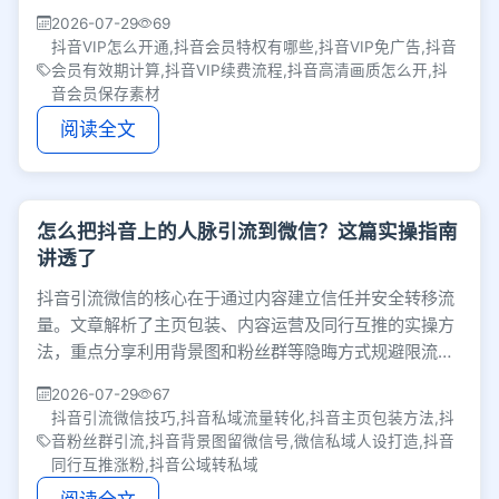
续费，遇支付问题可联系在线客服。
2026-07-29
69
抖音VIP怎么开通,抖音会员特权有哪些,抖音VIP免广告,抖音
会员有效期计算,抖音VIP续费流程,抖音高清画质怎么开,抖
音会员保存素材
阅读全文
怎么把抖音上的人脉引流到微信？这篇实操指南
讲透了
抖音引流微信的核心在于通过内容建立信任并安全转移流
量。文章解析了主页包装、内容运营及同行互推的实操方
法，重点分享利用背景图和粉丝群等隐晦方式规避限流，
以及加粉后通过朋友圈打造真实人设来沉淀私域用户。
2026-07-29
67
抖音引流微信技巧,抖音私域流量转化,抖音主页包装方法,抖
音粉丝群引流,抖音背景图留微信号,微信私域人设打造,抖音
同行互推涨粉,抖音公域转私域