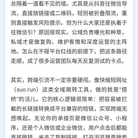
总隔着一道看不见的墙。尤其是从抖音往微信导
选择允许访问的平台类型
流，直接放链接或二维码，轻则被折叠限流，重
则直接触发风险提示。但为什么大家还是执着于
往微信引？原因很现实。公域负责曝光和种草，
私域才是做复购、维护客情和深度运营的主阵
地。怎么在不碰平台红线的前提下，把这条路径
走顺，成了很多运营团队每天反复测试的卡点。
其实，跨端引流不一定非要硬闯。像快缩短网址
（suo.run）这类全域跳转工具，做的就是“搭
桥”的活儿。它的核心逻辑很简单：把容易被拦
截的长链接转换成平台兼容的短链，实现跨端无
感唤起。无论你的承接页是微信公众号、小程
序，还是个人微信或企业微信，用户点击后都能
直接跳转，省去了复制链接、打开浏览器再搜索