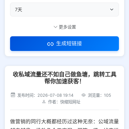
自定义短码
更多设置
生成短链接
访问密码
收私域流量还不如自己做鱼塘，跳转工具
防红设置
推荐
帮你加速获客！
社交平台
电商平台
发布时间：2026-07-08 19:14
浏览量：105
作者：快缩短网址
选择防红平台类型，避免链接被拦截
平台设置
做营销的同行大概都经历过这种无奈：公域流量
iOS
Android
PC
其他