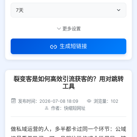
自定义短码
更多设置
生成短链接
访问密码
裂变客是如何高效引流获客的？用对跳转
防红设置
推荐
工具
社交平台
电商平台
发布时间：2026-07-08 18:09
浏览量：102
作者：快缩短网址
选择防红平台类型，避免链接被拦截
平台设置
做私域运营的人，多半都卡过同一个环节：公域
iOS
Android
PC
其他