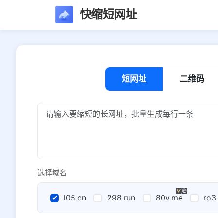
快缩短网址
短网址
二维码
选择域名
l05.cn
298.run
80v.me
ro3