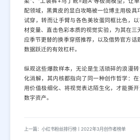
柔"、"工装裤+马丁靴=超A"等极简模型，
配领域，黑黄皮的显白攻略被一位博主用极具巧
试穿，转而让手臂与各色美妆蛋同框比色，以
材变量、直击色彩本质的视觉实验，为其在三天
应季节更替的换季穿搭推荐，以及借势官方话题
数据跃迁的有效杠杆。
纵观这些爆款样本，无论是生活琐碎的浪漫转
化消解，其内核都指向了同一种创作哲学：在
用价值极细化、将视觉表达陌生化，才能撕开
数字资产。
上一篇：小红书粉丝排行榜丨2022年3月创作者榜单