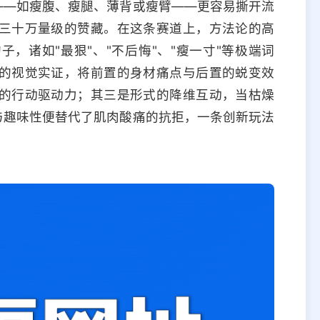
——如瘦腹、瘦腿、薄背或瘦臂——更容易撕开流
三十万量级的赞藏。在这条赛道上，方法论的高
，诸如"最狠"、"不后悔"、"瘦一寸"等极端词
的视觉实证，将前置的身材痛点与后置的蜕变效
的行动驱动力；其三是形式的降维互动，当枯燥
与趣味性便替代了肌肉酸痛的抗拒，一条创新玩法