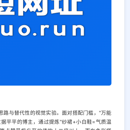
思路与替代性的视觉实验。面对搭配门槛，"万能
据平平的博主，通过提炼"纱裙+小白鞋=气质温