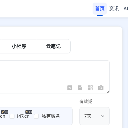
首页
资讯
A
小程序
云笔记
有效期
.cn
l47.cn
私有域名
公共域名
域名