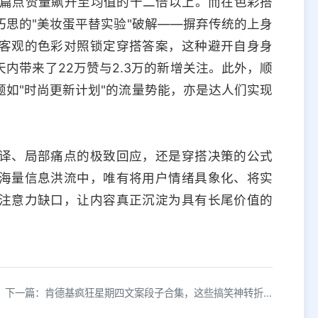
让单篇点赞量飙升至均值的十二倍以上。而在色彩搭
思的"美妆蛋平替实验"破解——摒弃传统的上身
客观的色彩对照锁定穿搭答案，这种避开自身身
内带来了22万赞与2.3万的新增关注。此外，顺
如"时尚更新计划"的流量势能，亦是达人们实现
译、局部痛点的极致回应，还是穿搭决策的公式
海量信息洪流中，唯有将用户情绪具象化、将实
注意力缺口，让内容真正沉淀为具有长尾价值的
下一篇：肯德基疯狂星期四文案段子合集，这些搞笑神转折你看过吗？