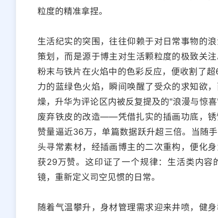
粒度的精准拿捏。
生活纪实的突围，往往仰赖于对日常事物的浪
策划，而是源于博主对生活颗粒度的极致关注
粉末与铁片在火焰中的色彩反应，便收割了超6
力的蓝绿色火焰，瞬间唤醒了受众的求知欲，
燥，升华为评论区内被反复提及的"浪漫与惊喜
废弃铁皮的改造——凭借扎实的插画功底，锈
赞量逼近36万，单篇数据跃升超三倍。当随
头寻常素材，经插画博主的二次重构，便化身
获29万赞。这印证了一个规律：生活类内容
镜，重新定义司空见惯的日常。
随着气温攀升，身材管理需求迎来井喷，健身