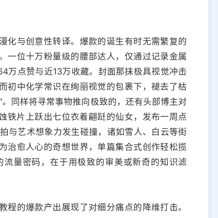
漫化与创意性转译。爆款的诞生有时无需繁复的
。一位十万粉量级的腰部达人，仅通过记录金属
4万点赞与近13万收藏。封面那抹极具视觉冲击
而初中化学常识在绚丽视觉的包裹下，褪去了枯
"。同样将寻常事物推向极致的，还有头部博主对
蚀铁片上跃出七位衣着翩跹的仙女，发布一周点
手拍与艺术想象力发生碰撞，诸如雪人、白云等街
为治愈人心的奇想世界，单篇集合式创作轻松揽
的流量密码，在于用极致的审美或新奇的知识滤
教程的爆款产出展现了对细分痛点的降维打击。