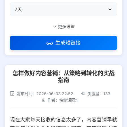
自定义短码
更多设置
生成短链接
访问密码
怎样做好内容营销：从策略到转化的实战
防红设置
推荐
指南
社交平台
电商平台
发布时间：2026-06-03 22:52
浏览量：133
作者：快缩短网址
选择防红平台类型，避免链接被拦截
平台设置
现在大家每天接收的信息太多了，内容营销早就
iOS
Android
PC
其他