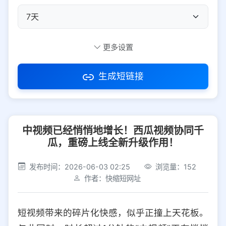
自定义短码
更多设置
生成短链接
访问密码
中视频已经悄悄地增长！西瓜视频协同千
防红设置
推荐
瓜，重磅上线全新升级作用！
社交平台
电商平台
发布时间：2026-06-03 02:25
浏览量：152
作者：快缩短网址
选择防红平台类型，避免链接被拦截
平台设置
短视频带来的碎片化快感，似乎正撞上天花板。
iOS
Android
PC
其他