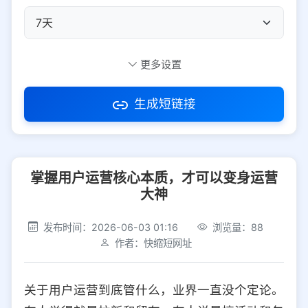
自定义短码
更多设置
生成短链接
访问密码
掌握用户运营核心本质，才可以变身运营
防红设置
推荐
大神
社交平台
电商平台
发布时间：2026-06-03 01:16
浏览量：88
作者：快缩短网址
选择防红平台类型，避免链接被拦截
平台设置
关于用户运营到底管什么，业界一直没个定论。
iOS
Android
PC
其他