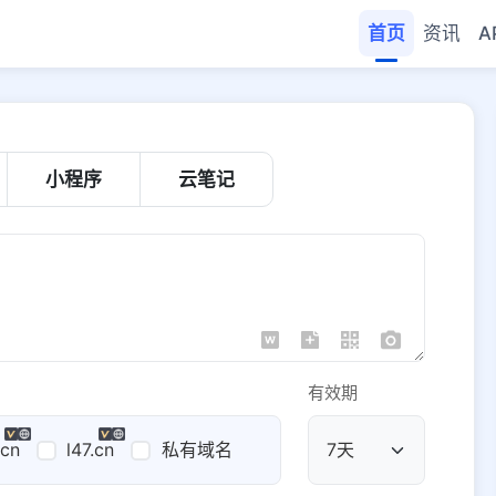
首页
资讯
A
小程序
云笔记
有效期
.cn
l47.cn
私有域名
公共域名
域名