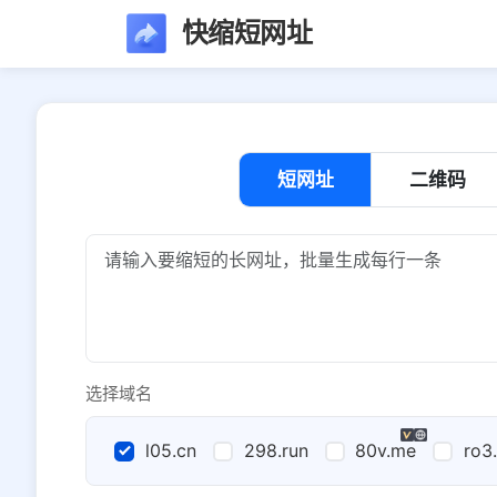
快缩短网址
短网址
二维码
选择域名
l05.cn
298.run
80v.me
ro3