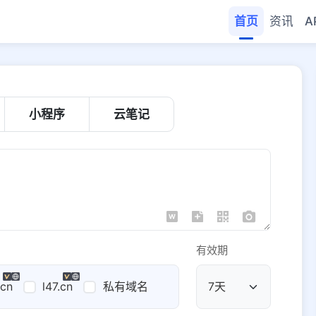
首页
资讯
A
小程序
云笔记
有效期
.cn
l47.cn
私有域名
公共域名
域名