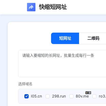
快缩短网址
短网址
二维码
选择域名
l05.cn
298.run
80v.me
ro3