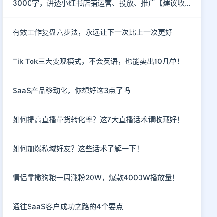
3000字，讲透小红书店铺运营、投放、推广【建议收藏】
有效工作复盘六步法，永远让下一次比上一次更好
Tik Tok三大变现模式，不会英语，也能卖出10几单！
SaaS产品移动化，你想好这3点了吗
如何提高直播带货转化率？这7大直播话术请收藏好！
如何加爆私域好友？这些话术了解一下！
情侣靠撒狗粮一周涨粉20W，爆款4000W播放量！
通往SaaS客户成功之路的4个要点