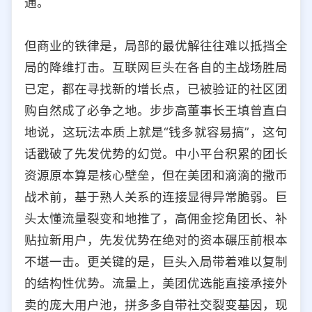
通。
但商业的铁律是，局部的最优解往往难以抵挡全
局的降维打击。互联网巨头在各自的主战场胜局
已定，都在寻找新的增长点，已被验证的社区团
购自然成了必争之地。步步高董事长王填曾直白
地说，这玩法本质上就是“钱多就容易搞”，这句
话戳破了先发优势的幻觉。中小平台积累的团长
资源原本算是核心壁垒，但在美团和滴滴的撒币
战术前，基于熟人关系的连接显得异常脆弱。巨
头太懂流量裂变和地推了，高佣金挖角团长、补
贴拉新用户，先发优势在绝对的资本碾压前根本
不堪一击。更关键的是，巨头入局带着难以复制
的结构性优势。流量上，美团优选能直接承接外
卖的庞大用户池，拼多多自带社交裂变基因，现