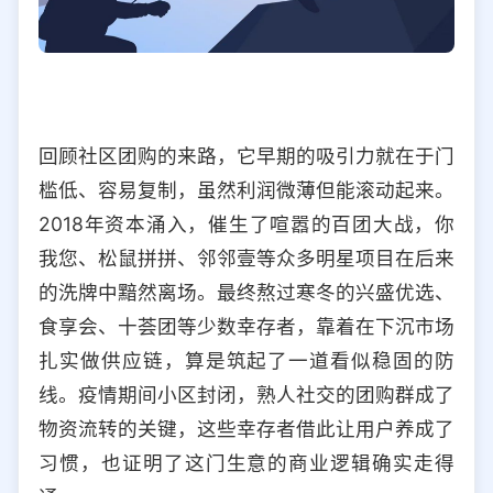
回顾社区团购的来路，它早期的吸引力就在于门
槛低、容易复制，虽然利润微薄但能滚动起来。
2018年资本涌入，催生了喧嚣的百团大战，你
我您、松鼠拼拼、邻邻壹等众多明星项目在后来
的洗牌中黯然离场。最终熬过寒冬的兴盛优选、
食享会、十荟团等少数幸存者，靠着在下沉市场
扎实做供应链，算是筑起了一道看似稳固的防
线。疫情期间小区封闭，熟人社交的团购群成了
物资流转的关键，这些幸存者借此让用户养成了
习惯，也证明了这门生意的商业逻辑确实走得