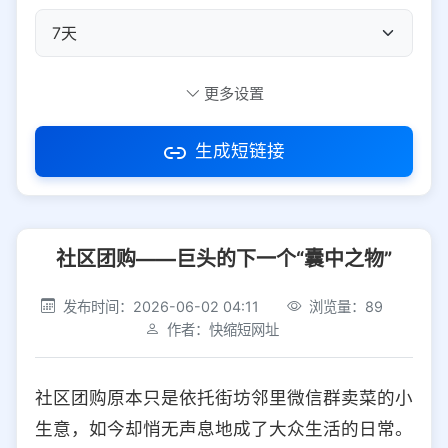
自定义短码
更多设置
生成短链接
访问密码
社区团购——巨头的下一个“囊中之物”
防红设置
推荐
发布时间：2026-06-02 04:11
浏览量：89
社交平台
电商平台
作者：快缩短网址
选择防红平台类型，避免链接被拦截
平台设置
社区团购原本只是依托街坊邻里微信群卖菜的小
iOS
Android
PC
其他
生意，如今却悄无声息地成了大众生活的日常。