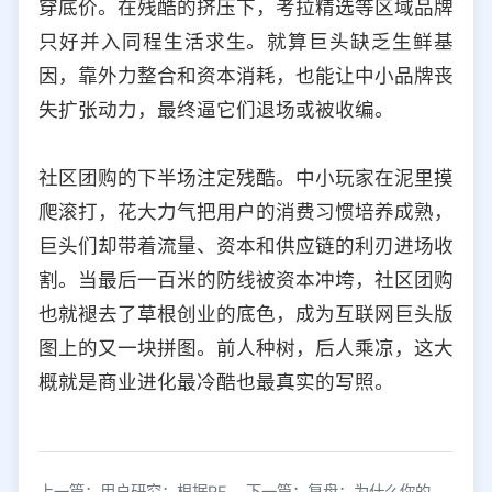
穿底价。在残酷的挤压下，考拉精选等区域品牌
只好并入同程生活求生。就算巨头缺乏生鲜基
因，靠外力整合和资本消耗，也能让中小品牌丧
失扩张动力，最终逼它们退场或被收编。
社区团购的下半场注定残酷。中小玩家在泥里摸
爬滚打，花大力气把用户的消费习惯培养成熟，
巨头们却带着流量、资本和供应链的利刃进场收
割。当最后一百米的防线被资本冲垮，社区团购
也就褪去了草根创业的底色，成为互联网巨头版
图上的又一块拼图。前人种树，后人乘凉，这大
概就是商业进化最冷酷也最真实的写照。
上一篇：用户研究：根据RFM模型细分用户
下一篇：复盘：为什么你的用户访谈一直得不到答案？