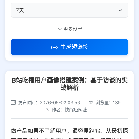
自定义短码
更多设置
生成短链接
访问密码
B站吃播用户画像搭建案例：基于访谈的实
防红设置
推荐
战解析
社交平台
电商平台
发布时间：2026-06-02 03:56
浏览量：139
作者：快缩短网址
选择防红平台类型，避免链接被拦截
平台设置
做产品如果不了解用户，很容易跑偏。从最初探
iOS
Android
PC
其他