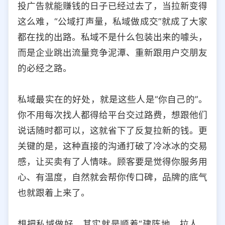
投广告就能赚钱的日子已经过去了，当拉新变得
选择允许访问的平台类型
这么难，“公域打声量，私域做成交”就成了大家
都在找的出路。私域不是什么包装出来的噱头，
而是企业跳出流量竞争泥潭、重新跟用户交朋友
的必经之路。
私域最实在的好处，就是这些人是“你自己的”。
你不用每次找人都得给平台交过路费，想跟他们
说话随时都可以，这就省下了反复拉新的钱。更
关键的是，这种直接的沟通打破了冷冰冰的交易
感，让买卖有了人情味。顾客要是觉得你服务用
心、有温度，自然就会帮你传口碑，品牌的底气
也就跟着上来了。
想把私域做好，其实就是顺着“建阵地、拉人、