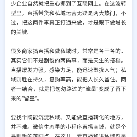
少企业自然就把重心挪到了互联网上。在这波转
选择允许访问的平台类型
型里，直播带货和私域运营无疑是两大热门，不
过，把这两件事真正打通来做，才是眼下做增长
的关键。
很多商家搞直播和做私域时，常常是各干各的。
其实它们不是割裂的两码事，而是天生的搭档。
直播爆发力强，感染力足，能迅速聚拢人气；私
域则胜在持久，复购率高，能把人长久留住。两
者一结合，就是把匆匆路过的“流量”变成了留下
来的“留量”。
要找个既能沉淀私域、又能做直播转化的地方，
并不难。微信生态里的小程序直播商城，就是个
最顺手的落脚点。在这儿，看直播和进私域群是