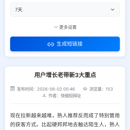
自定义短码
更多设置
生成短链接
访问密码
用户增长老带新3大重点
防红设置
推荐
发布时间：2026-06-02 00:46
浏览量：153
社交平台
电商平台
作者：快缩短网址
选择防红平台类型，避免链接被拦截
平台设置
现在拉新越来越难，熟人推荐反而成了特别管用
iOS
Android
PC
其他
的获客方式。比起硬邦邦地去触达陌生人，熟人