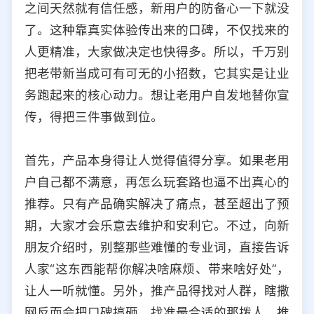
之间天然就有信任感，新用户的防备心一下就没
选择允许访问的平台类型
了。这种靠真实体验传出来的口碑，不仅找来的
人更精准，大家做决定也快得多。所以，千万别
把老带新当成可有可无的小招数，它其实是让业
务跑起来的核心动力。想让老用户自发地替你宣
传，得把三件事做到位。
首先，产品本身得让人觉得值得分享。如果老用
户自己都不满意，再怎么玩套路也逼不出真心的
推荐。只有产品确实解决了痛点，甚至超出了预
期，大家才会乐意去维护和安利它。不过，向新
朋友介绍时，别整那些难懂的专业词，直接告诉
人家“这东西能帮你解决啥麻烦、带来啥好处”，
让人一听就懂。另外，推产品得找对人群，瞎撒
网反而会把口碑搞砸，找准最合适的那拨人，推