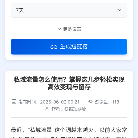
自定义短码
更多设置
生成短链接
访问密码
私域流量怎么使用？掌握这几步轻松实现
防红设置
推荐
高效变现与留存
社交平台
电商平台
发布时间：2026-06-02 00:21
浏览量：118
作者：快缩短网址
选择防红平台类型，避免链接被拦截
平台设置
最近，“私域流量”这个词越来越火。以前大家常
iOS
Android
PC
其他