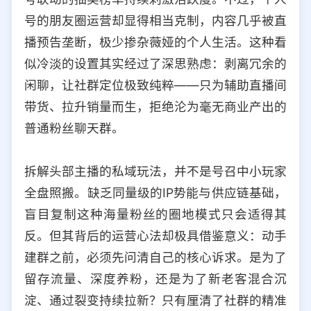
号的朋友圈运营却显得相当克制，内容几乎被直
播预告垄断，极少掺杂薇娅的个人生活。这种看
似冷淡的设置其实经过了深思熟虑：剥离冗余的
闲聊，让社群定位极致纯粹——只为辅助直播间
带货、拉升销量而生，拒绝沦为毫无商业产出的
普通粉丝聊天群。
拆解头部主播的私域玩法，并不是号召中小玩家
全盘照搬。缺乏同量级的IP势能与供应链基础，
盲目复制这种海量粉丝的圈地模式只会适得其
反。但其背后的运营心法却极具借鉴意义：动手
建群之前，必须先问清自己的核心诉求。是为了
留存流量、深度养粉，还是为了新老客混合沉
淀、通过裂变持续拉新？只有厘清了社群的精准