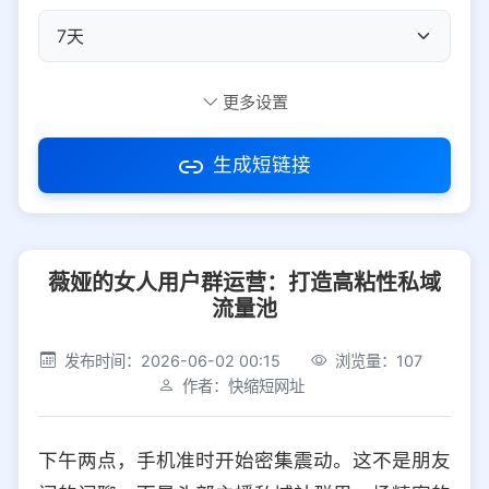
自定义短码
更多设置
生成短链接
访问密码
薇娅的女人用户群运营：打造高粘性私域
防红设置
推荐
流量池
社交平台
电商平台
发布时间：2026-06-02 00:15
浏览量：107
作者：快缩短网址
选择防红平台类型，避免链接被拦截
平台设置
下午两点，手机准时开始密集震动。这不是朋友
iOS
Android
PC
其他