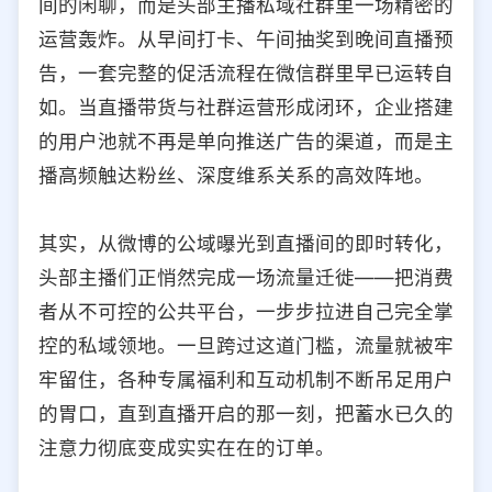
间的闲聊，而是头部主播私域社群里一场精密的
选择允许访问的平台类型
运营轰炸。从早间打卡、午间抽奖到晚间直播预
告，一套完整的促活流程在微信群里早已运转自
如。当直播带货与社群运营形成闭环，企业搭建
的用户池就不再是单向推送广告的渠道，而是主
播高频触达粉丝、深度维系关系的高效阵地。
其实，从微博的公域曝光到直播间的即时转化，
头部主播们正悄然完成一场流量迁徙——把消费
者从不可控的公共平台，一步步拉进自己完全掌
控的私域领地。一旦跨过这道门槛，流量就被牢
牢留住，各种专属福利和互动机制不断吊足用户
的胃口，直到直播开启的那一刻，把蓄水已久的
注意力彻底变成实实在在的订单。